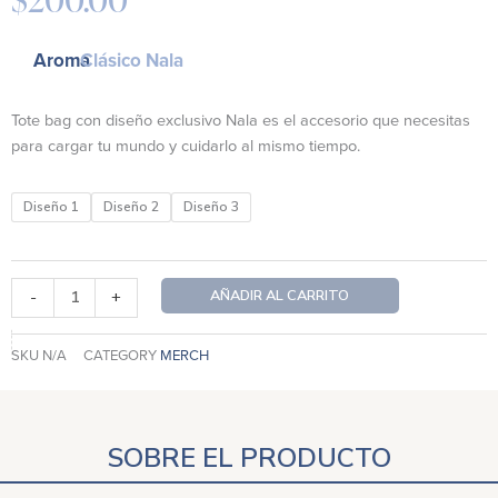
Aroma
Clásico Nala
Tote bag con diseño exclusivo Nala es el accesorio que necesitas
para cargar tu mundo y cuidarlo al mismo tiempo.
Tote
Diseño 1
Diseño 2
Diseño 3
Bag
Protect
Your
AÑADIR AL CARRITO
-
+
Home,
Health
&
SKU
N/A
CATEGORY
MERCH
Planet
cantidad
SOBRE EL PRODUCTO