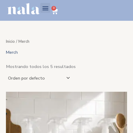
Ir
C
0
Carrito
al
a
contenido
t
e
g
Inicio
/ Merch
o
Merch
r
í
Mostrando todos los 5 resultados
a