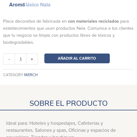
Aroma
Clásico Nala
Placa decorativa de fabricada en
con materiales reciclados
para
establecimientos que usan productos Nala. Comunica a tus clientes
que tu negocio se limpia con productos libres de tóxicos y
biodegradables.
Placa
AÑADIR AL CARRITO
-
+
Nala
para
CATEGORY
MERCH
Negocios
cantidad
SOBRE EL PRODUCTO
Ideal para: Hoteles y hospedajes, Cafeterías y
restaurantes, Salones y spas, Oficinas y espacios de
coworking, Tiendas y boutiques,