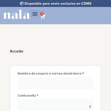
Ir
📦 Disponible para envío exclusivo en CDMX
al
contenido
0
Carrito
Mi Cuenta / Registro
Acceder
Obligatorio
Obligatorio
Nombre de usuario o correo electrónico
*
Contraseña
*