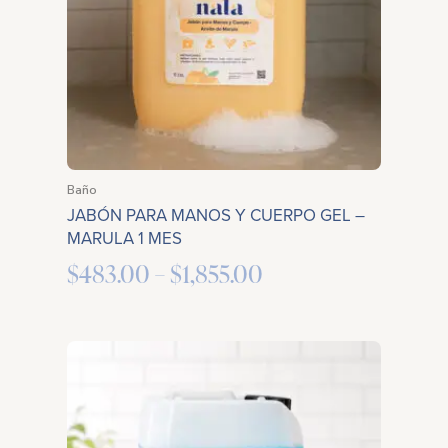
Baño
JABÓN PARA MANOS Y CUERPO GEL –
MARULA 1 MES
$
483.00
–
$
1,855.00
Price
range:
$280.00