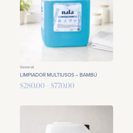
through
$770.00
General
LIMPIADOR MULTIUSOS – BAMBÚ
$
280.00
–
$
770.00
Price
range:
$280.00