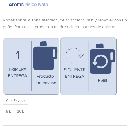
$835.00
Aroma
Clásico Nala
through
$3,085.00
Rociar sobre la zona afectada, dejar actuar 5 min y remover con un
paño. Para telas, probar en un área discreta antes de aplicar.
Mataolor
Con Envase
Enzimático
cantidad
5 L
20 L