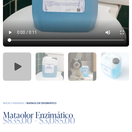
INICIO
/
GENERAL
/ MATAOLOR ENZIMÁTICO
Mataolor Enzimático
$
835.00
–
$
3,085.00
Price
range: