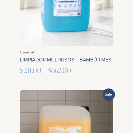
General
LIMPIADOR MULTIUSOS – BAMBÚ 1 MES
$
211.00
–
$
662.00
Price
Sale!
range:
$483.00
through
$1,855.00