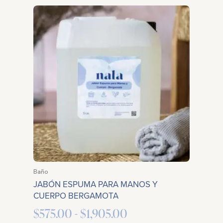
Rango
de
precios:
desde
$575.00
hasta
$1,905.00
Baño
JABÓN ESPUMA PARA MANOS Y
CUERPO BERGAMOTA
$
575.00
-
$
1,905.00