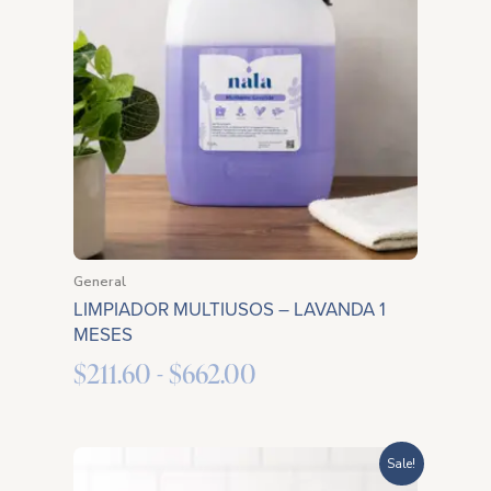
desde
$211.60
hasta
$662.00
General
LIMPIADOR MULTIUSOS – LAVANDA 1
MESES
$
211.60
-
$
662.00
Rango
Sale!