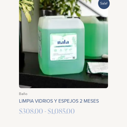
Rango
Sale!
de
precios:
desde
$308.00
hasta
$1,085.00
Baño
LIMPIA VIDRIOS Y ESPEJOS 2 MESES
$
308.00
-
$
1,085.00