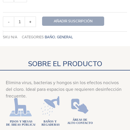
superficies
cítricos
1
AÑADIR SUSCRIPCIÓN
-
+
Mes
cantidad
SKU
N/A
CATEGORIES
BAÑO
,
GENERAL
SOBRE EL PRODUCTO
Elimina virus, bacterias y hongos sin los efectos nocivos
del cloro. Ideal para espacios que requieren desinfección
frecuente.