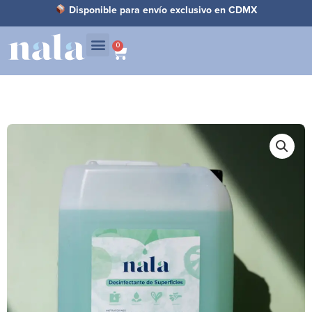
Ir
Disponible para envío exclusivo en CDMX
al
contenido
0
Carrito