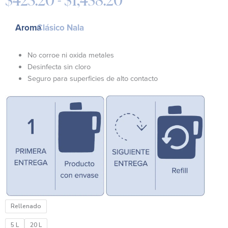
Rango
de
precios:
Aroma
Clásico Nala
desde
$423.20
No corroe ni oxida metales
hasta
Desinfecta sin cloro
$1,458.20
Seguro para superficies de alto contacto
Desinfectante
Rellenado
Antiviral
para
5 L
20 L