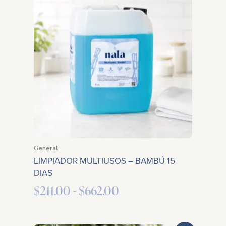
de
precios:
desde
$211.00
hasta
$662.00
General
LIMPIADOR MULTIUSOS – BAMBÚ 15
DIAS
$
211.00
-
$
662.00