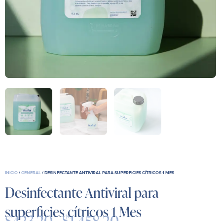
INICIO
/
GENERAL
/ DESINFECTANTE ANTIVIRAL PARA SUPERFICIES CÍTRICOS 1 MES
Desinfectante Antiviral para
superficies cítricos 1 Mes
$
423.20
-
$
1,458.20