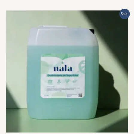
Rango
Sale!
de
precios:
desde
$423.20
hasta
$1,458.20