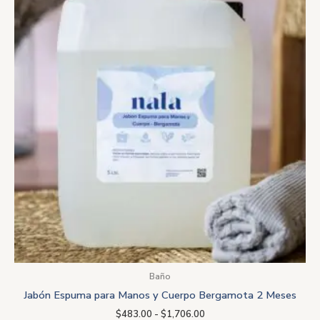
precios:
desde
$483.00
hasta
$1,706.00
Baño
Jabón Espuma para Manos y Cuerpo Bergamota 2 Meses
$
483.00
-
$
1,706.00