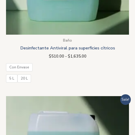
Baño
Desinfectante Antiviral para superficies cítricos
$
510.00
-
$
1,635.00
Con Envase
5 L
20 L
Rango
Sale!
de
precios:
desde
$423.20
hasta
$1,458.20