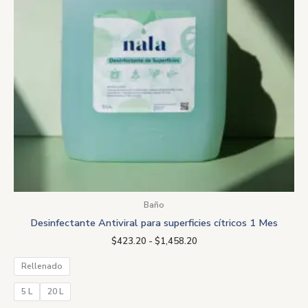
Baño
Desinfectante Antiviral para superficies cítricos 1 Mes
$
423.20
-
$
1,458.20
Rellenado
5 L
20 L