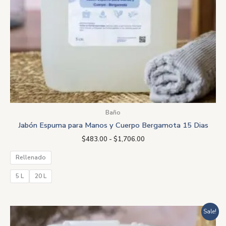
Baño
Jabón Espuma para Manos y Cuerpo Bergamota 15 Dias
$
483.00
-
$
1,706.00
Rellenado
5 L
20 L
Rango
Sale!
de