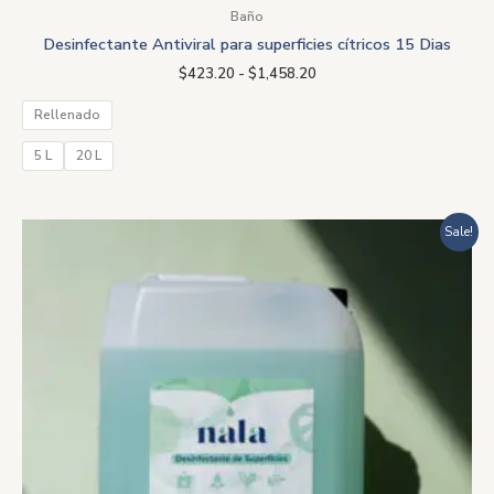
Baño
Desinfectante Antiviral para superficies cítricos 15 Dias
$
423.20
-
$
1,458.20
Rellenado
5 L
20 L
Rango
Sale!
de
precios:
desde
$423.20
hasta
$1,458.20