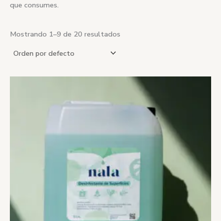
que consumes.
Mostrando 1–9 de 20 resultados
Rango
de
precios:
desde
$510.00
hasta
$1,635.00