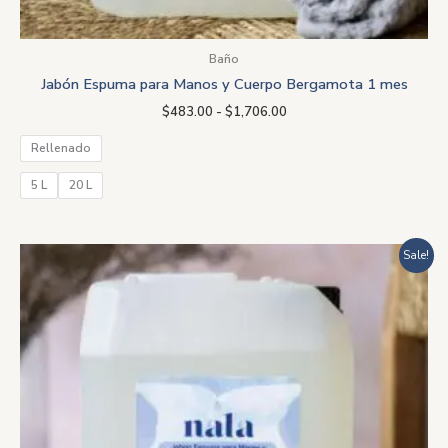
Baño
Jabón Espuma para Manos y Cuerpo Bergamota 1 mes
$
483.00
-
$
1,706.00
Rellenado
5 L
20 L
Rango
Sale!
de
precios:
desde
$483.00
hasta
$1,706.00