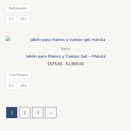
Rellenado
5 L
20 L
Rango
de
precios:
Baño
desde
Jabón para Manos y Cuerpo Gel – Marula
$575.00
hasta
$
575.00
-
$
1,905.00
$1,905.00
Con Envase
5 L
20 L
1
2
3
→