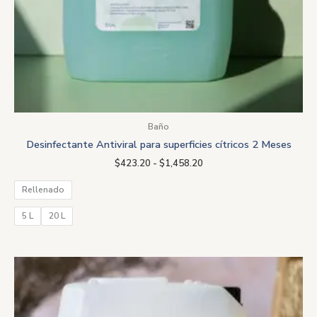
Baño
Desinfectante Antiviral para superficies cítricos 2 Meses
$
423.20
-
$
1,458.20
Rellenado
5 L
20 L
Rango
de
precios:
desde
$575.00