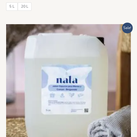
5 L
20 L
Rango
Sale!
de
precios:
desde
$483.00
hasta
$1,706.00