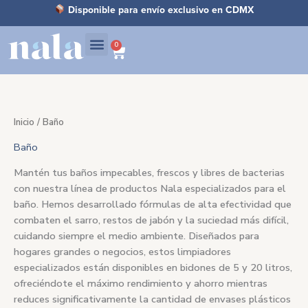
Ir
C
Disponible para envío exclusivo en CDMX
al
a
contenido
0
Carrito
t
e
g
o
Inicio
/ Baño
r
Baño
í
a
Mantén tus baños impecables, frescos y libres de bacterias
con nuestra línea de productos Nala especializados para el
baño. Hemos desarrollado fórmulas de alta efectividad que
combaten el sarro, restos de jabón y la suciedad más difícil,
cuidando siempre el medio ambiente. Diseñados para
hogares grandes o negocios, estos limpiadores
especializados están disponibles en bidones de 5 y 20 litros,
ofreciéndote el máximo rendimiento y ahorro mientras
reduces significativamente la cantidad de envases plásticos