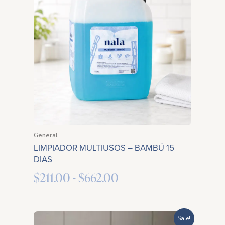
precios:
desde
$211.00
hasta
$662.00
General
LIMPIADOR MULTIUSOS – BAMBÚ 15
DIAS
$
211.00
-
$
662.00
Rango
Sale!