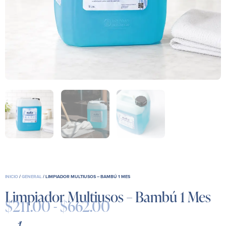
INICIO
/
GENERAL
/ LIMPIADOR MULTIUSOS – BAMBÚ 1 MES
Limpiador Multiusos – Bambú 1 Mes
$
211.00
-
$
662.00
Rango
de