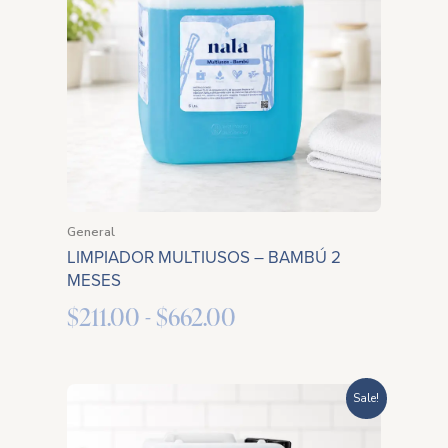
desde
$211.00
hasta
$662.00
General
LIMPIADOR MULTIUSOS – BAMBÚ 2
MESES
$
211.00
-
$
662.00
Rango
Sale!
de