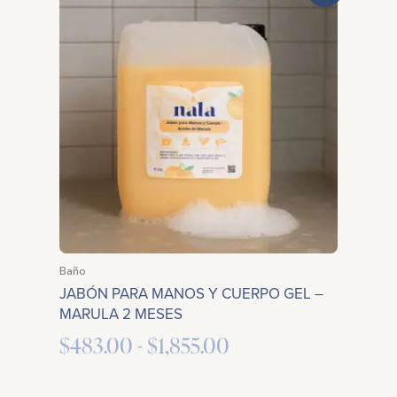
de
precios:
desde
$483.00
hasta
$1,855.00
Baño
JABÓN PARA MANOS Y CUERPO GEL –
MARULA 2 MESES
$
483.00
-
$
1,855.00