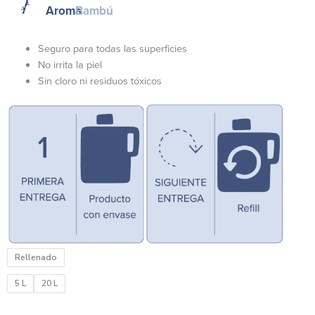
precios:
Aroma
Bambú
desde
$211.00
Seguro para todas las superficies
hasta
No irrita la piel
$662.00
Sin cloro ni residuos tóxicos
Limpiador
Rellenado
Multiusos
–
5 L
20 L
Bambú