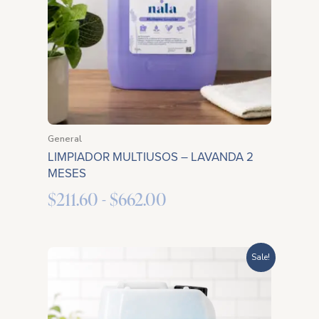
hasta
$662.00
General
LIMPIADOR MULTIUSOS – LAVANDA 2
MESES
$
211.60
-
$
662.00
Rango
Sale!
de
precios: