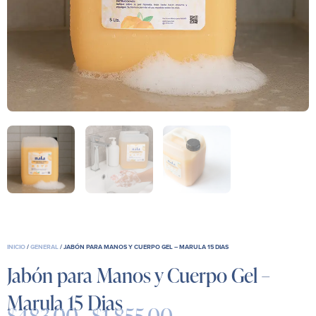
INICIO
/
GENERAL
/ JABÓN PARA MANOS Y CUERPO GEL – MARULA 15 DIAS
Jabón para Manos y Cuerpo Gel –
Marula 15 Dias
$
483.00
-
$
1,855.00