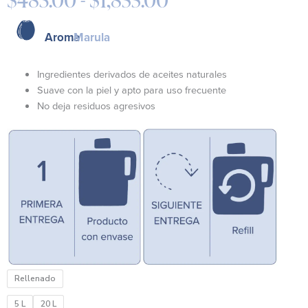
Rango
de
precios:
Aroma
Marula
desde
$483.00
Ingredientes derivados de aceites naturales
hasta
Suave con la piel y apto para uso frecuente
$1,855.00
No deja residuos agresivos
Jabón
Rellenado
para
Manos
5 L
20 L