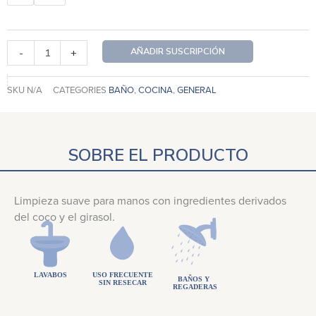
y
Cuerpo
Gel
AÑADIR SUSCRIPCIÓN
-
+
-
Marula
SKU
N/A
CATEGORIES
BAÑO
,
COCINA
,
GENERAL
15
Dias
cantidad
SOBRE EL PRODUCTO
Limpieza suave para manos con ingredientes derivados
del coco y el girasol.