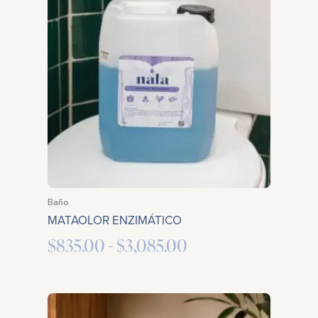
precios:
desde
$835.00
hasta
$3,085.00
Baño
MATAOLOR ENZIMÁTICO
$
835.00
-
$
3,085.00
Rango