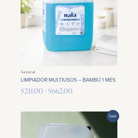
desde
$211.00
hasta
$662.00
General
LIMPIADOR MULTIUSOS – BAMBÚ 1 MES
$
211.00
-
$
662.00
Rango
Sale!
de
precios: