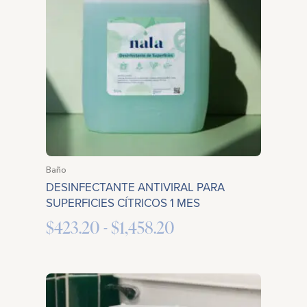
desde
$423.20
hasta
$1,458.20
Baño
DESINFECTANTE ANTIVIRAL PARA
SUPERFICIES CÍTRICOS 1 MES
$
423.20
-
$
1,458.20
Rango
de