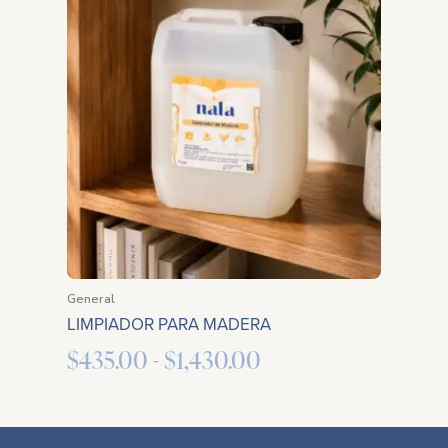
de
precios:
desde
$435.00
hasta
$1,430.00
General
LIMPIADOR PARA MADERA
$
435.00
-
$
1,430.00