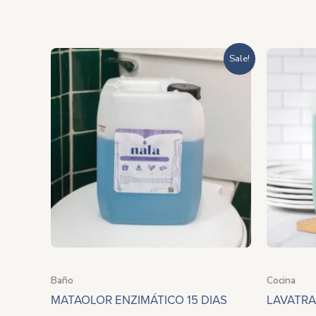
Rango
Sale!
de
precios:
desde
$722.00
hasta
$2,792.00
Baño
Cocina
MATAOLOR ENZIMÁTICO 15 DIAS
LAVATRA