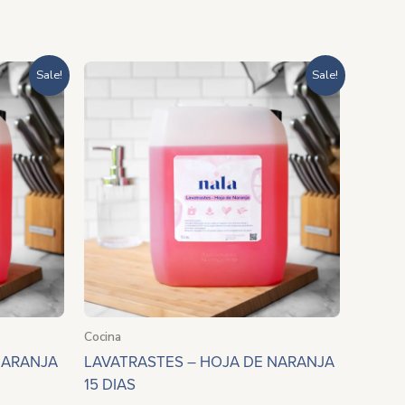
go
Rango
Sale!
Sale!
de
ios:
precios:
de
desde
5.20
$285.20
ta
hasta
6.00
$996.00
Cocina
NARANJA
LAVATRASTES – HOJA DE NARANJA
15 DIAS