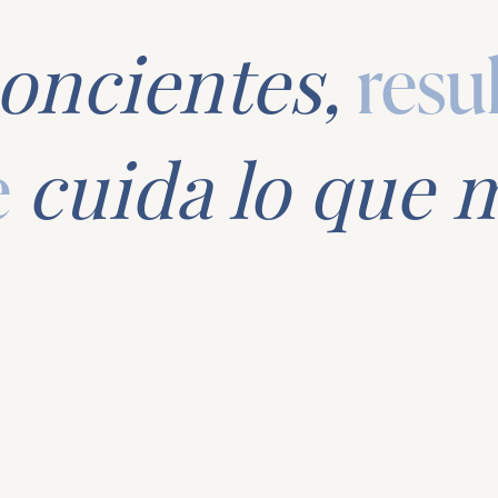
oncientes,
resu
e
cuida lo que 