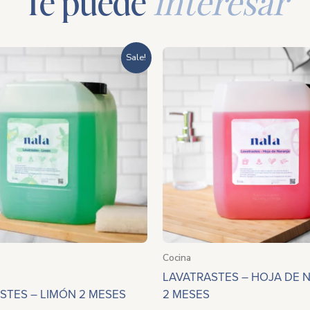
Te puede
interesar
Rango
Ran
Sale!
de
de
precios:
prec
desde
des
$285.20
$28
hasta
has
$966.00
$99
Cocina
LAVATRASTES – HOJA DE 
STES – LIMÓN 2 MESES
2 MESES