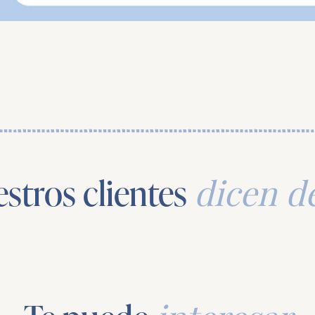
stros clientes
dicen d