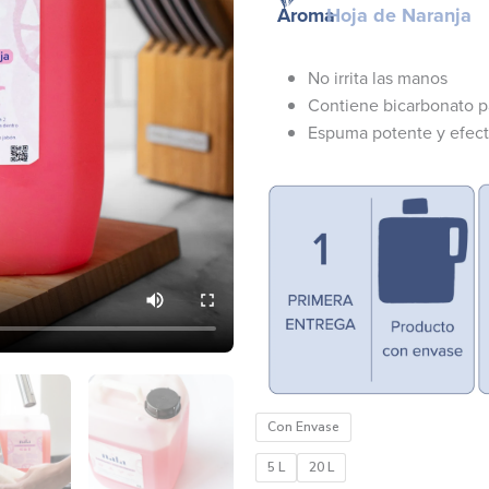
Aroma
Hoja de Naranja
No irrita las manos
Contiene bicarbonato pa
Espuma potente y efect
Lavatrastes
Con Envase
-
5 L
20 L
Hoja