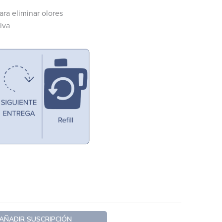
hasta
$966.00
ra eliminar olores
iva
AÑADIR SUSCRIPCIÓN