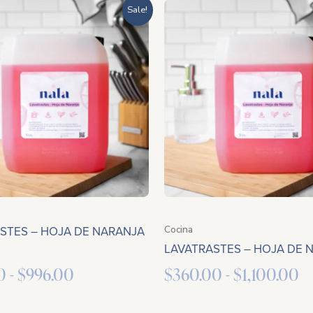
Rango
R
Sale!
de
d
precios:
pr
desde
d
$285.20
$
hasta
ha
$996.00
$1
STES – HOJA DE NARANJA
Cocina
LAVATRASTES – HOJA DE 
0
-
$
996.00
$
360.00
-
$
1,100.00