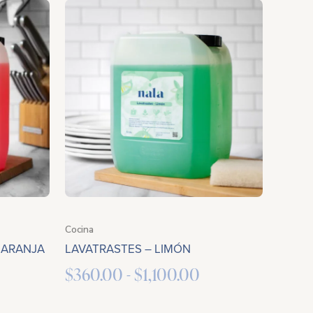
ango
Rango
e
de
ecios:
precios:
esde
desde
360.00
$360.00
sta
hasta
,100.00
$1,100.00
Cocina
NARANJA
LAVATRASTES – LIMÓN
$
360.00
-
$
1,100.00