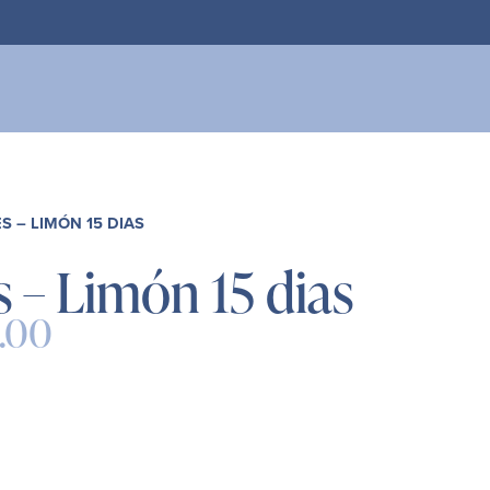
ito
S – LIMÓN 15 DIAS
s – Limón 15 dias
.00
Rango
de
precios:
desde
$285.20