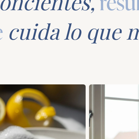
oncientes,
resu
e
cuida lo que 