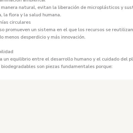
taminación ambiental
manera natural, evitan la liberación de microplásticos y sus
, la flora y la salud humana.
as circulares
so promueven un sistema en el que los recursos se reutilizan 
do menos desperdicio y más innovación.
ilidad
 un equilibrio entre el desarrollo humano y el cuidado del p
s biodegradables son piezas fundamentales porque:
sumo responsable:
invitan a las personas a cuestionar sus há
n el ambiente.
rsidad:
al reducir la contaminación, se preservan hábitats na
n:
el desarrollo de nuevos materiales biodegradables impulsa
stintas industrias, desde la alimentación hasta la moda.