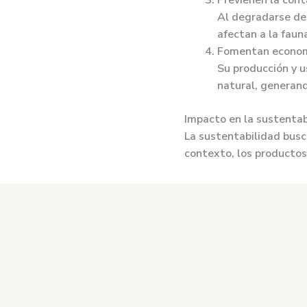
Previenen la con
Al degradarse de 
afectan a la fauna
Fomentan economí
Su producción y u
natural, generan
Impacto en la sustentab
La sustentabilidad busca
contexto, los producto
Promueven el con
más amigables co
Apoyan la biodive
vida silvestre.
Inspiran innovació
creatividad en di