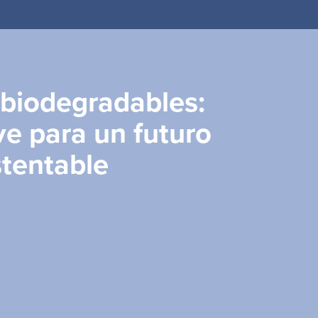
ito
biodegradables:
ve para un futuro
tentable