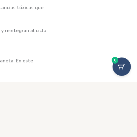
tancias tóxicas que
y reintegran al ciclo
laneta. En este
0
bitos y elegir opciones
turales y se protege la
 la investigación y la