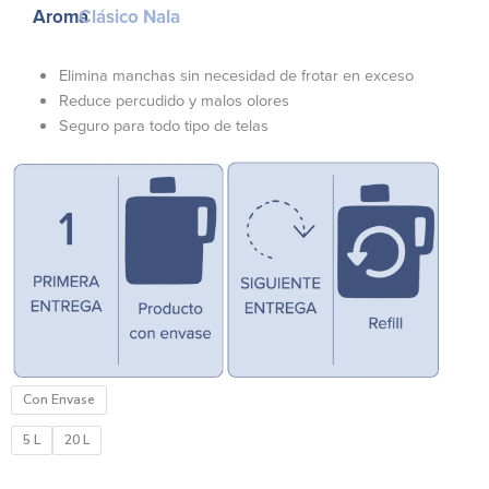
precios:
Aroma
Clásico Nala
desde
$700.00
Elimina manchas sin necesidad de frotar en exceso
hasta
Reduce percudido y malos olores
$2,575.00
Seguro para todo tipo de telas
Prelavador
Con Envase
Quitamanchas
cantidad
5 L
20 L