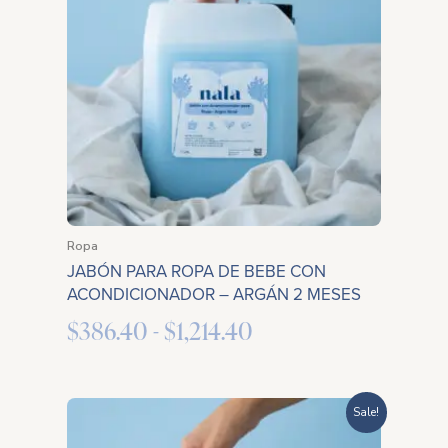
desde
$386.40
hasta
$1,214.40
Ropa
JABÓN PARA ROPA DE BEBE CON
ACONDICIONADOR – ARGÁN 2 MESES
$
386.40
-
$
1,214.40
Rango
Sale!
de