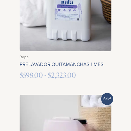
hasta
$2,323.00
Ropa
PRELAVADOR QUITAMANCHAS 1 MES
$
598.00
-
$
2,323.00
Rango
Sale!
de
precios:
desde