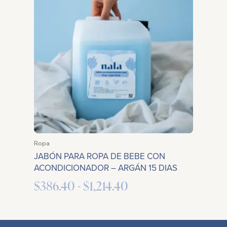
precios:
desde
$386.40
hasta
$1,214.40
Ropa
JABÓN PARA ROPA DE BEBE CON
ACONDICIONADOR – ARGÁN 15 DIAS
$
386.40
-
$
1,214.40