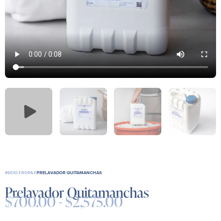
INICIO
/
ROPA
/ PRELAVADOR QUITAMANCHAS
Prelavador Quitamanchas
$
700.00
-
$
2,575.00
Rango
de