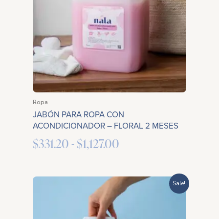
$331.20
hasta
$1,127.00
Ropa
JABÓN PARA ROPA CON
ACONDICIONADOR – FLORAL 2 MESES
$
331.20
-
$
1,127.00
Rango
Sale!
de
precios: