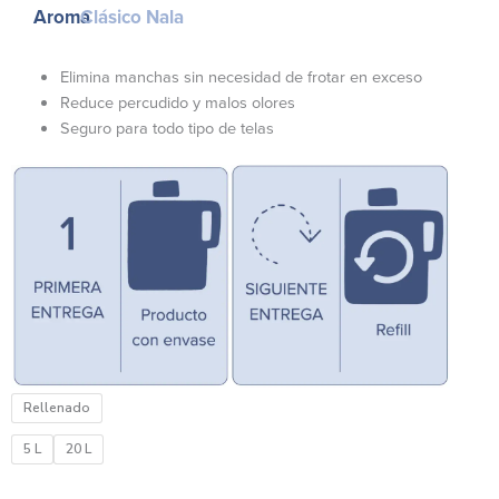
precios:
Aroma
Clásico Nala
desde
$598.00
Elimina manchas sin necesidad de frotar en exceso
hasta
Reduce percudido y malos olores
$2,323.00
Seguro para todo tipo de telas
Prelavador
Rellenado
Quitamanchas
1
5 L
20 L
Mes