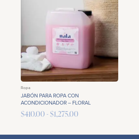
precios:
desde
$410.00
hasta
$1,275.00
Ropa
JABÓN PARA ROPA CON
ACONDICIONADOR – FLORAL
$
410.00
-
$
1,275.00