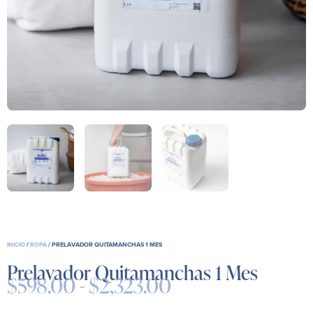
INICIO
/
ROPA
/ PRELAVADOR QUITAMANCHAS 1 MES
Prelavador Quitamanchas 1 Mes
$
598.00
-
$
2,323.00
Rango
de