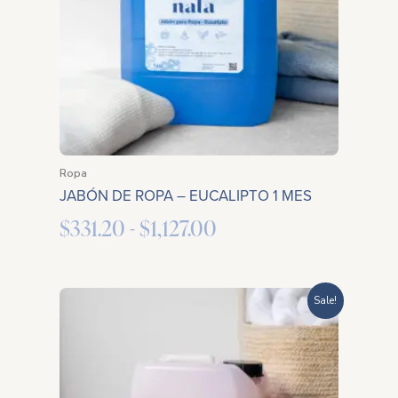
hasta
$1,127.00
Ropa
JABÓN DE ROPA – EUCALIPTO 1 MES
$
331.20
-
$
1,127.00
Rango
Sale!
de
precios:
desde