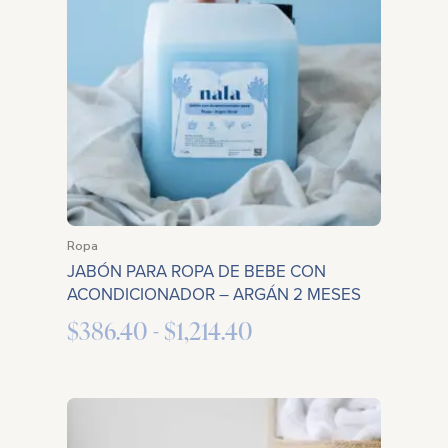
desde
$386.40
hasta
$1,214.40
Ropa
JABÓN PARA ROPA DE BEBE CON
ACONDICIONADOR – ARGÁN 2 MESES
$
386.40
-
$
1,214.40
Rango
de