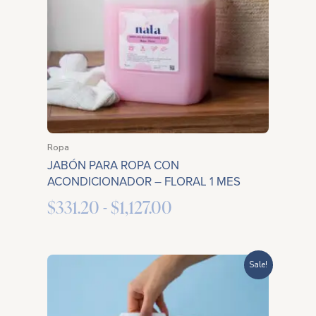
$331.20
hasta
$1,127.00
Ropa
JABÓN PARA ROPA CON
ACONDICIONADOR – FLORAL 1 MES
$
331.20
-
$
1,127.00
Rango
Sale!
de
precios: