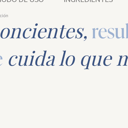
ación
oncientes,
resu
e
cuida lo que 