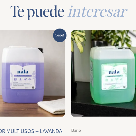
Te puede
interesar
Rango
R
Sale!
de
d
precios:
p
desde
d
$211.60
$
hasta
h
$662.00
$
OR MULTIUSOS – LAVANDA
Baño