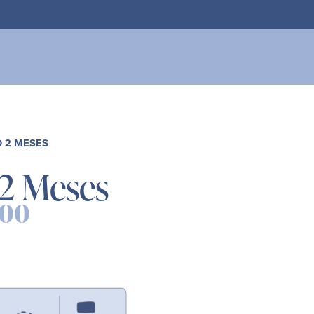
ito
O 2 MESES
 2 Meses
.00
nal
Current
price
is:
00.
$763.00.