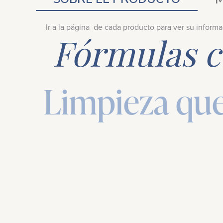
Ir a la página de cada producto para ver su inform
Fórmulas c
Limpieza qu