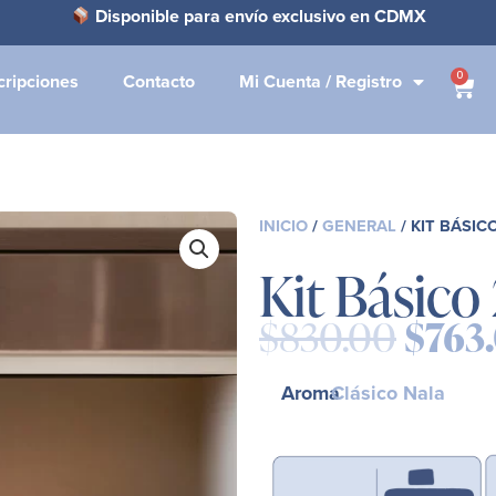
Disponible para envío exclusivo en CDMX
0
cripciones
Contacto
Mi Cuenta / Registro
Carr
INICIO
/
GENERAL
/ KIT BÁSIC
Kit Básico
$
830.00
$
763
Origi
price
Aroma
Clásico Nala
was:
$830.