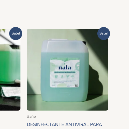
ango
Rango
Sale!
Sale!
e
de
recios:
precios:
esde
desde
308.00
$423.20
asta
hasta
1,085.00
$1,458.20
Baño
DESINFECTANTE ANTIVIRAL PARA