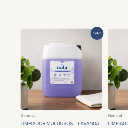
Rango
Sale!
de
precios:
desde
$211.60
hasta
$662.00
General
General
LIMPIADOR MULTIUSOS – LAVANDA
LIMPIAD