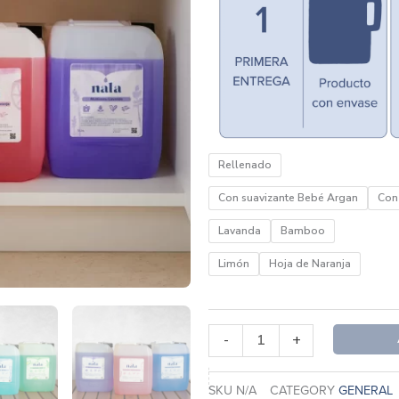
Kit
Rellenado
Básico
Con suavizante Bebé Argan
Con 
2
Meses
Lavanda
Bamboo
cantidad
Limón
Hoja de Naranja
-
+
SKU
N/A
CATEGORY
GENERAL