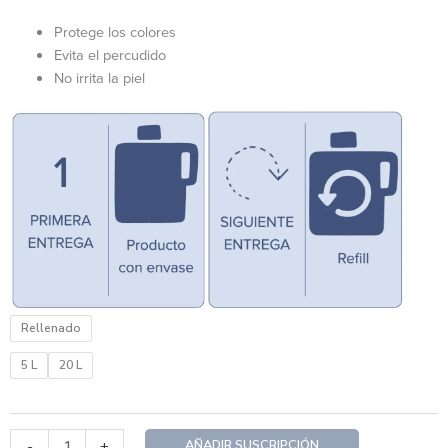
through
$1,127.00
Protege los colores
Evita el percudido
No irrita la piel
Jabón
Rellenado
de
ropa
5 L
20 L
–
Eucalipto
15
AÑADIR SUSCRIPCIÓN
-
+