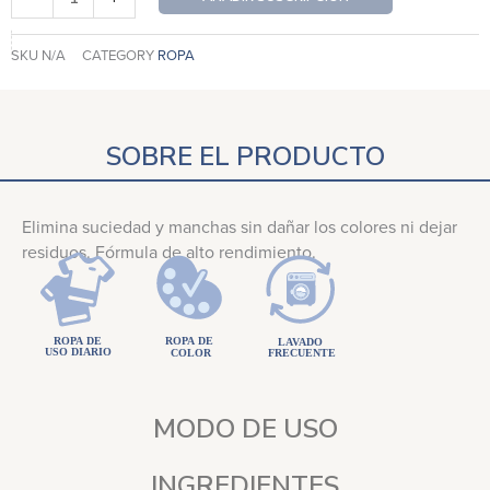
Dias
cantidad
SKU
N/A
CATEGORY
ROPA
SOBRE EL PRODUCTO
Elimina suciedad y manchas sin dañar los colores ni dejar
residuos. Fórmula de alto rendimiento.
MODO DE USO
INGREDIENTES