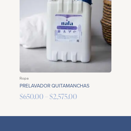
$650.00
through
$2,575.00
Ropa
PRELAVADOR QUITAMANCHAS
$
650.00
–
$
2,575.00