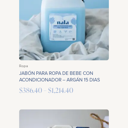
through
$1,214.40
Ropa
JABÓN PARA ROPA DE BEBE CON
ACONDICIONADOR – ARGÁN 15 DIAS
$
386.40
–
$
1,214.40
Price
range: