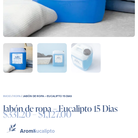
INICIO
/
ROPA
/ JABÓN DE ROPA – EUCALIPTO 15 DIAS
Jabón de ropa – Eucalipto 15 Dias
$
331.20
–
$
1,127.00
Price
range:
$331.20
Aroma
Eucalipto