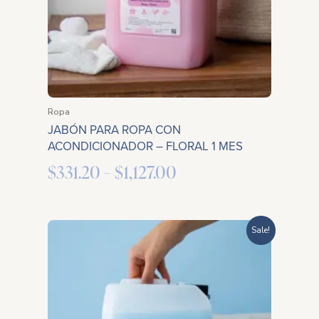
Ropa
JABÓN PARA ROPA CON
ACONDICIONADOR – FLORAL 1 MES
$
331.20
–
$
1,127.00
Price
Sale!
range:
$386.40
through
$1,214.40