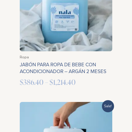
Ropa
JABÓN PARA ROPA DE BEBE CON
ACONDICIONADOR – ARGÁN 2 MESES
$
386.40
–
$
1,214.40
Price
Sale!
range:
$386.40