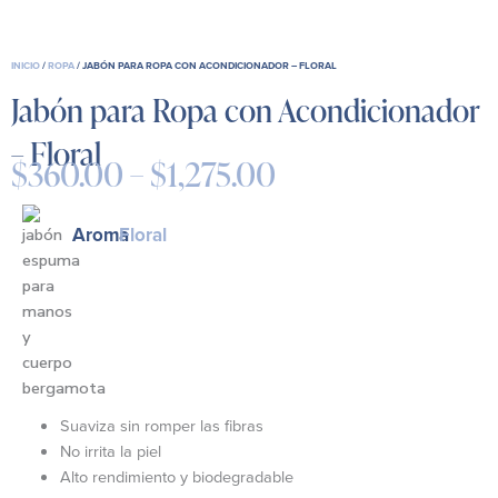
INICIO
/
ROPA
/ JABÓN PARA ROPA CON ACONDICIONADOR – FLORAL
Jabón para Ropa con Acondicionador
– Floral
$
360.00
–
$
1,275.00
Price
range:
$360.00
Aroma
Floral
through
$1,275.00
Suaviza sin romper las fibras
No irrita la piel
Alto rendimiento y biodegradable