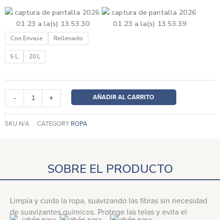
Jabón
Con Envase
Rellenado
para
Ropa
5 L
20 L
con
Acondicionador
-
AÑADIR AL CARRITO
-
+
Floral
cantidad
SKU
N/A
CATEGORY
ROPA
SOBRE EL PRODUCTO
Limpia y cuida la ropa, suavizando las fibras sin necesidad
de suavizantes químicos. Protege las telas y evita el