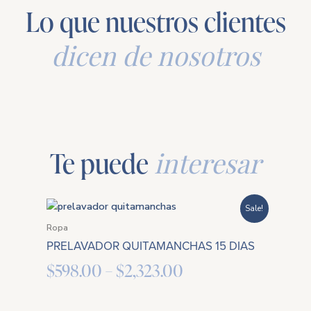
Lo que nuestros clientes
dicen de nosotros
Te puede
interesar
Price
Sale!
range:
Ropa
PRELAVADOR QUITAMANCHAS 15 DIAS
$598.00
$
598.00
–
$
2,323.00
through
$2,323.00