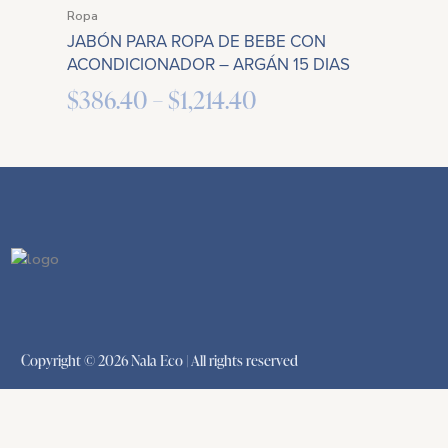
Ropa
$386.40
JABÓN PARA ROPA DE BEBE CON
through
ACONDICIONADOR – ARGÁN 15 DIAS
$1,214.40
$
386.40
–
$
1,214.40
Copyright © 2026 Nala Eco | All rights reserved