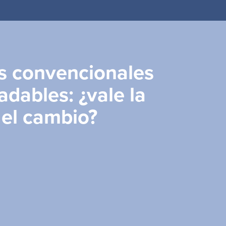
ito
s convencionales
adables: ¿vale la
el cambio?