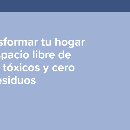
o
formar tu hogar
pacio libre de
 tóxicos y cero
esiduos