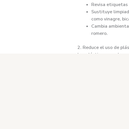
Revisa etiquetas 
Sustituye limpia
como vinagre, bic
Cambia ambientado
romero.
2. Reduce el uso de plá
Los plásticos no solo ge
alimentos.
Qué hacer:
Reduce lo que co
Reusa lo que ya t
Separa tus residu
3. Adopta prácticas de 
Reducir residuos no es 
Qué hacer: