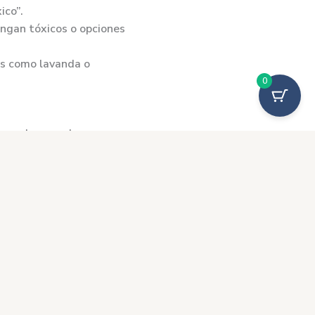
ico”.
engan tóxicos o opciones
as como lavanda o
0
 en el agua y los
os.