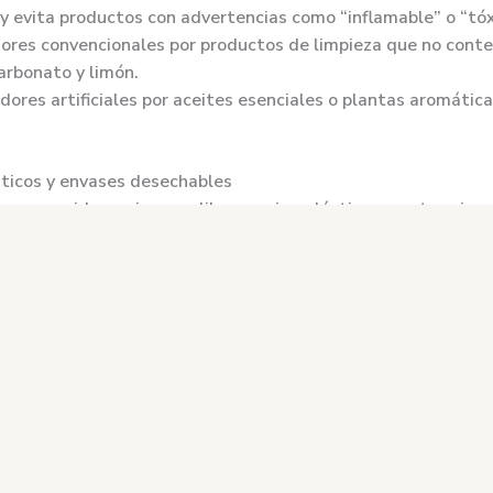
y evita productos con advertencias como “inflamable” o “tóx
dores convencionales por productos de limpieza que no cont
arbonato y limón.
res artificiales por aceites esenciales o plantas aromátic
sticos y envases desechables
neran residuos, sino que liberan microplásticos que terminan
nsumes, piensa si realmente lo necesitas
ienes, si es necesario repararlo en lugar de desecharlo
os. Composta tus desechos orgánicos y recicla los inorgánic
cero residuos en tu rutina
solo reciclar, sino repensar cómo consumimos.