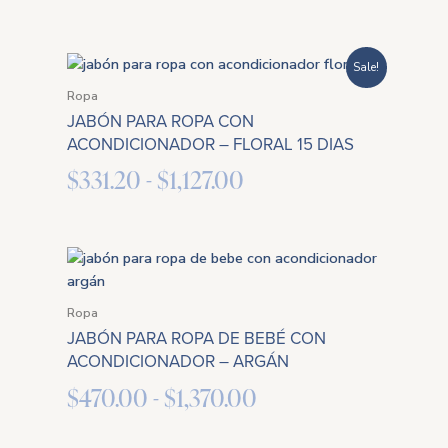
hasta
$1,127.00
Rango
Sale!
de
Ropa
JABÓN PARA ROPA CON
precios:
ACONDICIONADOR – FLORAL 15 DIAS
desde
$
331.20
-
$
1,127.00
$331.20
hasta
$1,127.00
Rango
de
Ropa
precios:
JABÓN PARA ROPA DE BEBÉ CON
desde
ACONDICIONADOR – ARGÁN
$470.00
$
470.00
-
$
1,370.00
hasta
$1,370.00