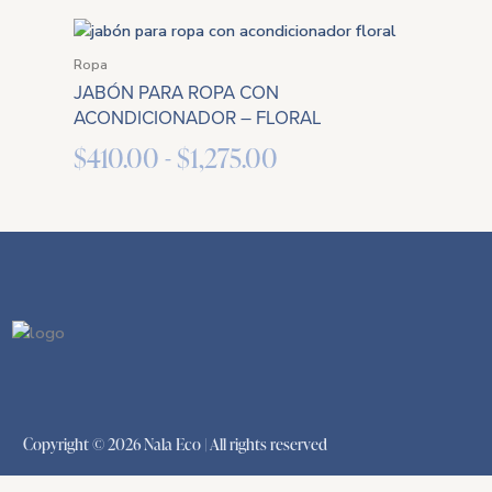
Rango
de
Ropa
JABÓN PARA ROPA CON
precios:
ACONDICIONADOR – FLORAL
desde
$
410.00
-
$
1,275.00
$410.00
hasta
$1,275.00
Copyright © 2026 Nala Eco | All rights reserved