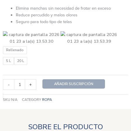
desde
$598.00
Elimina manchas sin necesidad de frotar en exceso
hasta
Reduce percudido y malos olores
$2,323.00
Seguro para todo tipo de telas
Prelavador
Rellenado
Quitamanchas
2
5 L
20 L
Meses
cantidad
AÑADIR SUSCRIPCIÓN
-
+
SKU
N/A
CATEGORY
ROPA
SOBRE EL PRODUCTO