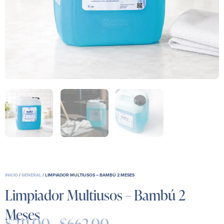
INICIO
/
GENERAL
/ LIMPIADOR MULTIUSOS – BAMBÚ 2 MESES
Limpiador Multiusos – Bambú 2
Meses
$
211.00
-
$
662.00