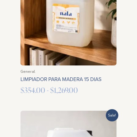
desde
$354.00
hasta
$1,269.00
General
LIMPIADOR PARA MADERA 15 DIAS
$
354.00
-
$
1,269.00
Rango
Sale!
de
precios: