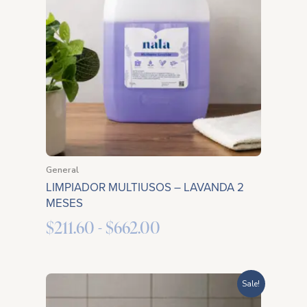
desde
$211.60
hasta
$662.00
General
LIMPIADOR MULTIUSOS – LAVANDA 2
MESES
$
211.60
-
$
662.00
Rango
Sale!
de