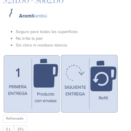
Rango
de
precios:
Aroma
Bambú
desde
$211.00
Seguro para todas las superficies
hasta
No irrita la piel
$662.00
Sin cloro ni residuos tóxicos
Limpiador
Rellenado
Multiusos
–
5 L
20 L