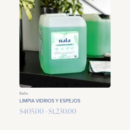
Rango
de
precios:
desde
$405.00
hasta
$1,230.00
Baño
LIMPIA VIDRIOS Y ESPEJOS
$
405.00
-
$
1,230.00