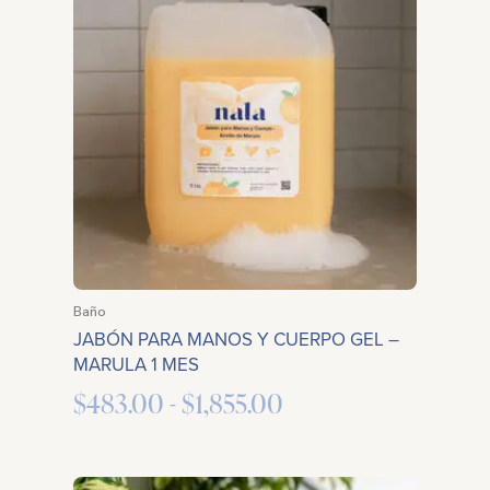
precios:
desde
$483.00
hasta
$1,855.00
Baño
JABÓN PARA MANOS Y CUERPO GEL –
MARULA 1 MES
$
483.00
-
$
1,855.00