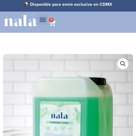
Ir
Disponible para envío exclusivo en CDMX
al
contenido
0
Carrito