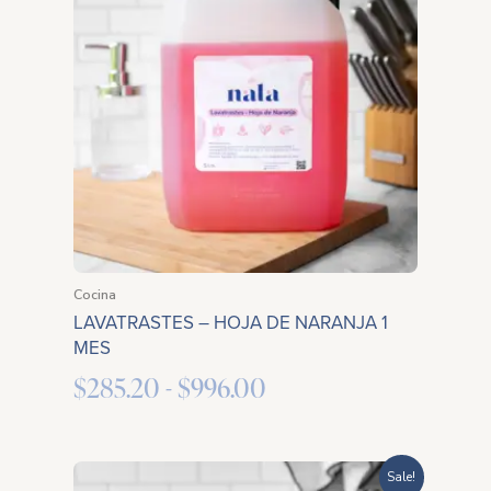
precios:
desde
$285.20
hasta
$996.00
Cocina
LAVATRASTES – HOJA DE NARANJA 1
MES
$
285.20
-
$
996.00
Rango
Sale!