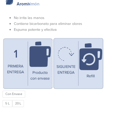
precios:
Aroma
Limón
desde
$360.00
No irrita las manos
hasta
Contiene bicarbonato para eliminar olores
$1,100.00
Espuma potente y efectiva
Lavatrastes
Con Envase
-
Limón
5 L
20 L
cantidad