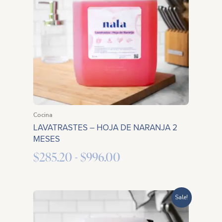
desde
$285.20
hasta
$996.00
Cocina
LAVATRASTES – HOJA DE NARANJA 2
MESES
$
285.20
-
$
996.00
Rango
Sale!
de