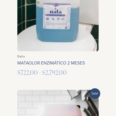
$722.00
hasta
$2,792.00
Baño
MATAOLOR ENZIMÁTICO 2 MESES
$
722.00
-
$
2,792.00
Rango
Sale!
de
precios: