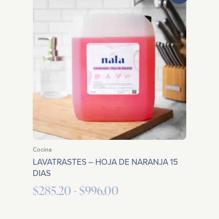
de
precios:
desde
$285.20
hasta
$996.00
Cocina
LAVATRASTES – HOJA DE NARANJA 15
DIAS
$
285.20
-
$
996.00