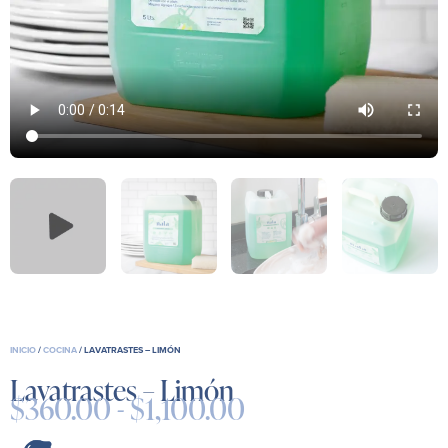
INICIO
/
COCINA
/ LAVATRASTES – LIMÓN
Lavatrastes – Limón
$
360.00
-
$
1,100.00
Rango
de